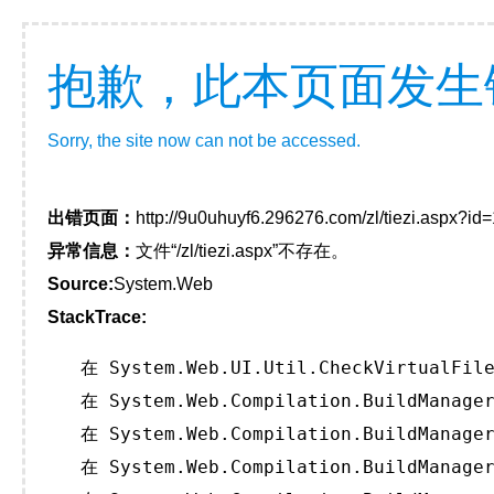
抱歉，此本页面发生
Sorry, the site now can not be accessed.
出错页面：
http://9u0uhuyf6.296276.com/zl/tiezi.aspx?id
异常信息：
文件“/zl/tiezi.aspx”不存在。
Source:
System.Web
StackTrace:
   在 System.Web.UI.Util.CheckVirtualFile
   在 System.Web.Compilation.BuildManager
   在 System.Web.Compilation.BuildManager
   在 System.Web.Compilation.BuildManager